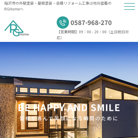
稲沢市の外壁塗装・屋根塗装・各種リフォーム工事は地元密着の
RGHomeへ
0587-968-270
【営業時間】
09：00 - 20：00（土日祝日対
応）
B
E
H
A
P
P
Y
A
N
D
S
M
I
L
E
皆
様
が
喜
ん
で
笑
顔
に
な
る
瞬
間
の
た
め
に