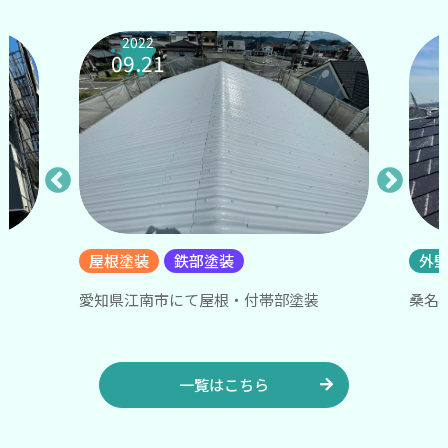
2022
09.21
屋根塗装
鉄部塗装
外
愛知県江南市にて屋根・付帯部塗装
桑名
一覧はこちら